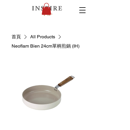
首頁
All Products
Neoflam Bien 24cm單柄煎鍋 (IH)