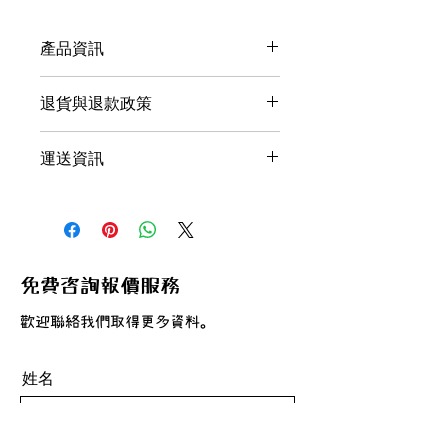
產品資訊
這是產品詳情，適合加入有關產品的更
退貨與退款政策
多資訊，例如尺寸、材料、保固和清洗
說明。另外，您也可在此處形容產品的
這是退貨與退款政策，適合向客戶解釋
獨特之處，以及可給客戶帶來的好處。
運送資訊
如何處理不滿意的產品。撰寫政策時，
買家總是希望能在購買之前清楚了解產
請盡量開門見山，以便建立互信，讓顧
品。所以請盡量提供資訊，讓顧客有信
這是個運送政策，適合加入與運送方
客有信心購買您的產品。
心和决心購買產品。
法、包裝和費用相關的資訊。撰寫政策
時，請盡量開門見山，以便建立互信，
讓顧客有信心購買您的產品。
免費咨詢報價服務
歡迎聯絡我們取得更多資料。
姓名